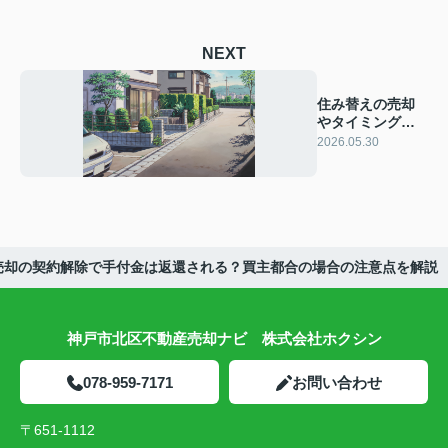
NEXT
住み替えの売却
やタイミングは
神戸でどう考え
2026.05.30
る？資金計画や
進め方を解説
売却の契約解除で手付金は返還される？買主都合の場合の注意点を解説
神戸市北区不動産売却ナビ 株式会社ホクシン
078-959-7171
お問い合わせ
〒651-1112