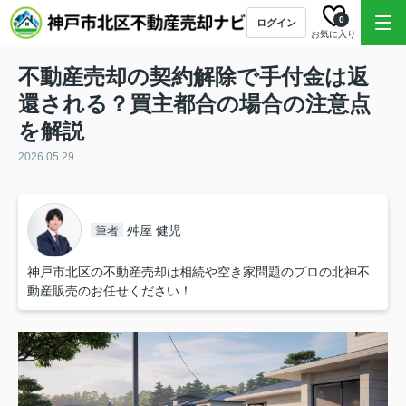
0
ログイン
お気に入り
不動産売却の契約解除で手付金は返
還される？買主都合の場合の注意点
を解説
2026.05.29
舛屋 健児
筆者
神戸市北区の不動産売却は相続や空き家問題のプロの北神不
動産販売のお任せください！