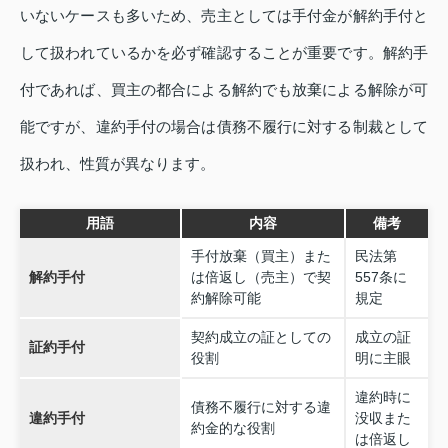
いないケースも多いため、売主としては手付金が解約手付と
して扱われているかを必ず確認することが重要です。解約手
付であれば、買主の都合による解約でも放棄による解除が可
能ですが、違約手付の場合は債務不履行に対する制裁として
扱われ、性質が異なります。
用語
内容
備考
手付放棄（買主）また
民法第
解約手付
は倍返し（売主）で契
557条に
約解除可能
規定
契約成立の証としての
成立の証
証約手付
役割
明に主眼
違約時に
債務不履行に対する違
違約手付
没収また
約金的な役割
は倍返し