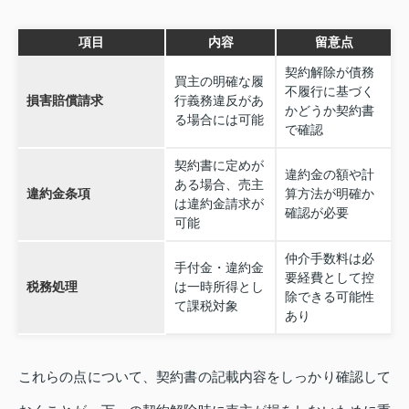
項目
内容
留意点
契約解除が債務
買主の明確な履
不履行に基づく
損害賠償請求
行義務違反があ
かどうか契約書
る場合には可能
で確認
契約書に定めが
違約金の額や計
ある場合、売主
違約金条項
算方法が明確か
は違約金請求が
確認が必要
可能
仲介手数料は必
手付金・違約金
要経費として控
税務処理
は一時所得とし
除できる可能性
て課税対象
あり
これらの点について、契約書の記載内容をしっかり確認して