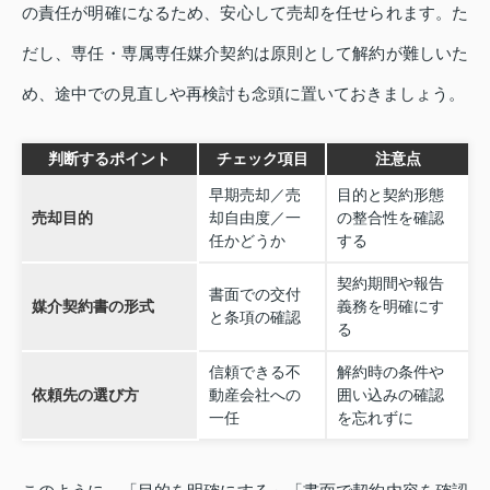
の責任が明確になるため、安心して売却を任せられます。た
だし、専任・専属専任媒介契約は原則として解約が難しいた
め、途中での見直しや再検討も念頭に置いておきましょう。
判断するポイント
チェック項目
注意点
早期売却／売
目的と契約形態
売却目的
却自由度／一
の整合性を確認
任かどうか
する
契約期間や報告
書面での交付
媒介契約書の形式
義務を明確にす
と条項の確認
る
信頼できる不
解約時の条件や
依頼先の選び方
動産会社への
囲い込みの確認
一任
を忘れずに