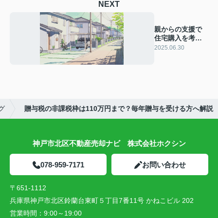
NEXT
親からの支援で
住宅購入を考え
ていますか 親子
2025.06.30
でできる方法と
注意点を解説
グ
贈与税の非課税枠は110万円まで？毎年贈与を受ける方へ解説
神戸市北区不動産売却ナビ 株式会社ホクシン
078-959-7171
お問い合わせ
〒651-1112
兵庫県神戸市北区鈴蘭台東町５丁目7番11号 かねこビル 202
営業時間：
9:00～19:00