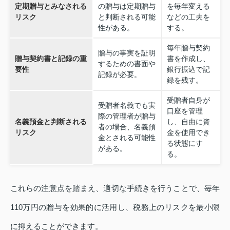
定期贈与とみなされる
の贈与は定期贈与
を毎年変える
リスク
と判断される可能
などの工夫を
性がある。
する。
毎年贈与契約
贈与の事実を証明
贈与契約書と記録の重
書を作成し、
するための書面や
要性
銀行振込で記
記録が必要。
録を残す。
受贈者自身が
受贈者名義でも実
口座を管理
際の管理者が贈与
名義預金と判断される
し、自由に資
者の場合、名義預
リスク
金を使用でき
金とされる可能性
る状態にす
がある。
る。
これらの注意点を踏まえ、適切な手続きを行うことで、毎年
110万円の贈与を効果的に活用し、税務上のリスクを最小限
に抑えることができます。