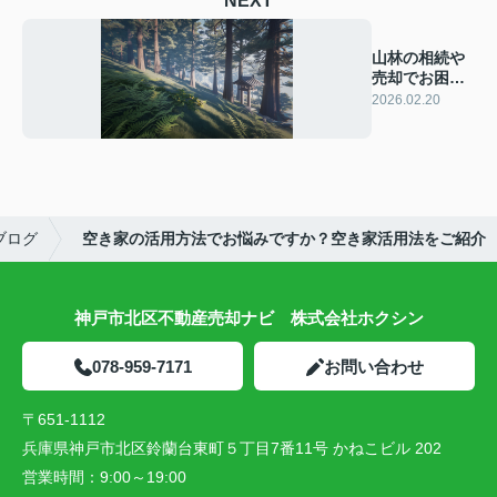
NEXT
山林の相続や
売却でお困り
ですか？手続
2026.02.20
きと価値評価
を解説
ブログ
空き家の活用方法でお悩みですか？空き家活用法をご紹介
神戸市北区不動産売却ナビ 株式会社ホクシン
078-959-7171
お問い合わせ
〒651-1112
兵庫県神戸市北区鈴蘭台東町５丁目7番11号 かねこビル 202
営業時間：
9:00～19:00